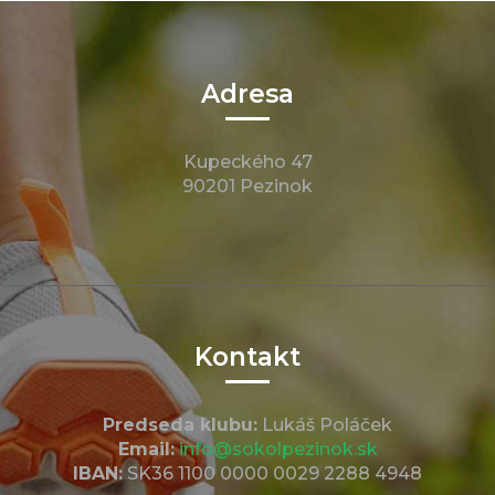
Adresa
Kupeckého 47
90201 Pezinok
Kontakt
Predseda klubu:
Lukáš Poláček
Email:
info@sokolpezinok.sk
IBAN:
SK36 1100 0000 0029 2288 4948