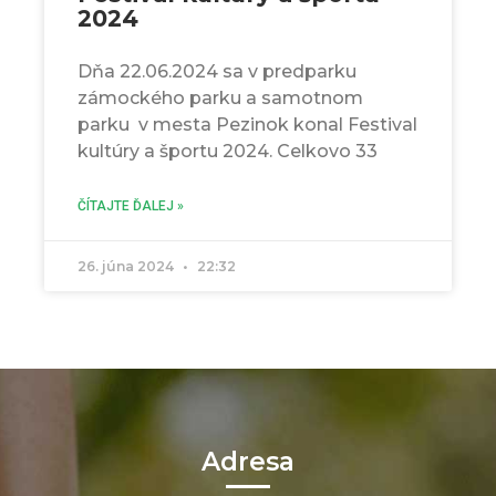
2024
Dňa 22.06.2024 sa v predparku
zámockého parku a samotnom
parku v mesta Pezinok konal Festival
kultúry a športu 2024. Celkovo 33
ČÍTAJTE ĎALEJ »
26. júna 2024
22:32
Adresa