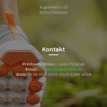
Kupeckého 47
90201 Pezinok
Kontakt
Predseda klubu:
Lukáš Poláček
Email:
info@sokolpezinok.sk
IBAN:
SK36 1100 0000 0029 2288 4948