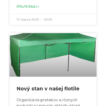
ČÍTAJTE ĎALEJ »
17. marca 2025
23:26
Nový stan v našej flotile
Organizácia pretekov a rôznych
podujatí sú pre nás aktivity, ktoré